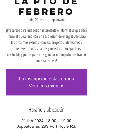
la PTO de
febrero
mié, 21 feb
  |  
Joppatowne
¡Prepárese para una sesión interesante e informativa que dará
inicio al nuevo año con una explosión de energía! Descubra
los próximos eventos, conozca proyectos interesantes y
conéctese con otros padres y maestros. ¡Su aporte es
invaluable y juntos podemos generar un impacto positivo en
nuestra escuela!
La inscripción está cerrada
Ver otros eventos
Horario y ubicación
21 feb 2024, 18:00 – 19:00
Joppatowne, 299 Fort Hoyle Rd,