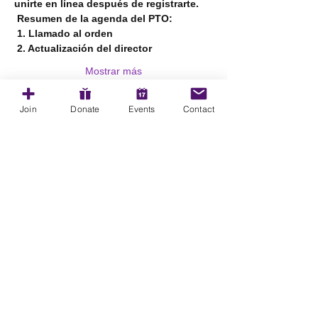
unirte en línea después de registrarte.
Resumen de la agenda del PTO:
1. Llamado al orden
2. Actualización del director
Mostrar más
Join
Donate
Events
Contact
Compartir este evento
Envíanos un correo electrónico:
magnoliamiddlepto@gmail.com
Encuéntranos:
299 Fort Hoyle Road, Joppatowne, Maryland